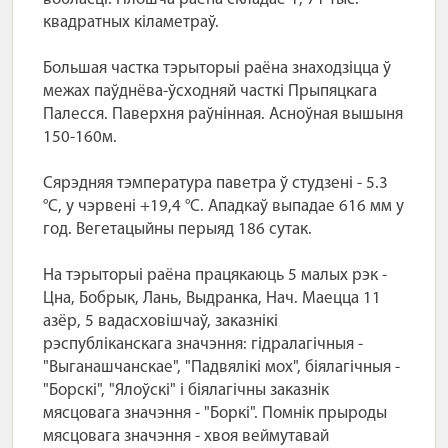
квадратных кіламетраў.
Большая частка тэрыторыі раёна знаходзіцца ў
межах паўднёва-ўсходняй часткі Прыпяцкага
Палесся. Паверхня раўнінная. Асноўная вышыня
150-160м.
Сярэдняя тэмпература паветра ў студзені - 5.3
°С, у чэрвені +19,4 °С. Ападкаў выпадае 616 мм у
год. Вегетацыйны перыяд 186 сутак.
На тэрыторыі раёна працякаюць 5 малых рэк -
Цна, Бобрык, Лань, Выдранка, Нач. Маецца 11
азёр, 5 вадасховішчаў, заказнікі
рэспубліканскага значэння: гідралагічныя -
"Выганашчанскае", "Падвялікі мох", біялагічныя -
"Борскі", "Ялоўскі" і біялагічны заказнік
мясцовага значэння - "Боркі". Помнік прыроды
мясцовага значэння - хвоя веймутавай