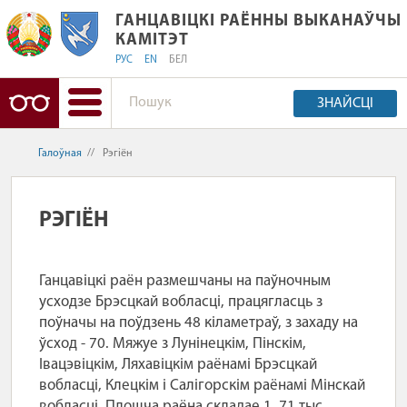
ГАНЦАВІЦКІ РАЁННЫ ВЫКАНАЎЧЫ КА
ГАНЦАВІЦКІ РАЁННЫ ВЫКАНАЎЧЫ
КАМІТЭТ
РУС
EN
БЕЛ
ЗНАЙСЦІ
Галоўная
//
Рэгіён
РЭГІЁН
Ганцавіцкі раён размешчаны на паўночным
усходзе Брэсцкай вобласці, працягласць з
поўначы на ​​поўдзень 48 кіламетраў, з захаду на
ўсход - 70. Мяжуе з Лунінецкім, Пінскім,
Івацэвіцкім, Ляхавіцкім раёнамі Брэсцкай
вобласці, Клецкім і Салігорскім раёнамі Мінскай
вобласці. Плошча раёна складае 1, 71 тыс.