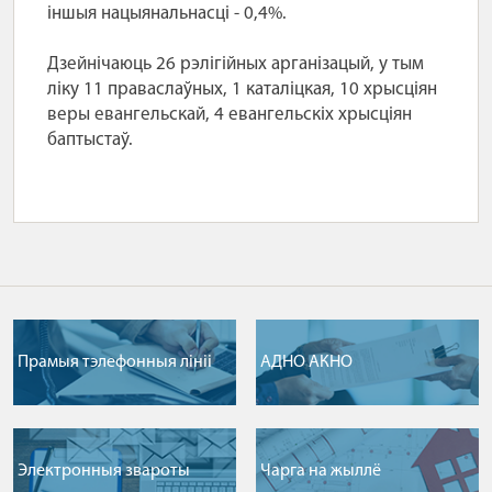
іншыя нацыянальнасці - 0,4%.
Дзейнічаюць 26 рэлігійных арганізацый, у тым
ліку 11 праваслаўных, 1 каталіцкая, 10 хрысціян
веры евангельскай, 4 евангельскіх хрысціян
баптыстаў.
Прамыя тэлефонныя лініі
АДНО АКНО
Электронныя звароты
Чарга на жыллё