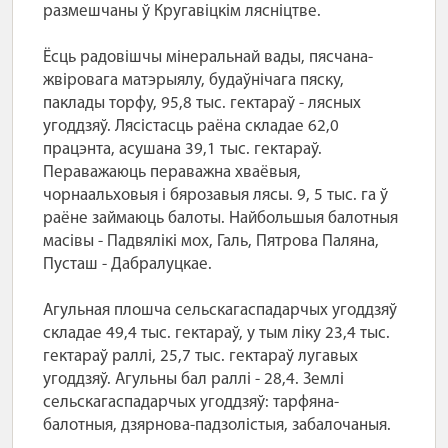
размешчаны ў Кругавіцкім лясніцтве.
Ёсць радовішчы мінеральнай вады, пясчана-
жвіровага матэрыялу, будаўнічага пяску,
паклады торфу, 95,8 тыс. гектараў - лясных
угоддзяў. Лясістасць раёна складае 62,0
працэнта, асушана 39,1 тыс. гектараў.
Пераважаюць пераважна хваёвыя,
чорнаальховыя і бярозавыя лясы. 9, 5 тыс. га ў
раёне займаюць балоты. Найбольшыя балотныя
масівы - Падвялікі мох, Галь, Пятрова Паляна,
Пусташ - Дабралуцкае.
Агульная плошча сельскагаспадарчых угоддзяў
складае 49,4 тыс. гектараў, у тым ліку 23,4 тыс.
гектараў раллі, 25,7 тыс. гектараў лугавых
угоддзяў. Агульны бал раллі - 28,4. Землі
сельскагаспадарчых угоддзяў: тарфяна-
балотныя, дзярнова-падзолістыя, забалочаныя.