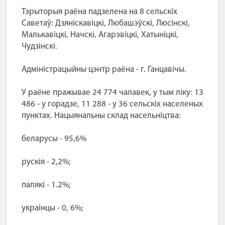
Тэрыторыя раёна падзелена на 8 сельскіх
Саветаў: Дзяніскавіцкі, Любашэўскі, Люсінскі,
Малькавіцкі, Начскі, Агарэвіцкі, Хатыніцкі,
Чудзінскі.
Адміністрацыйны цэнтр раёна - г. Ганцавічы.
У раёне пражывае 24 774 чалавек, у тым ліку: 13
486 - у горадзе, 11 288 - у 36 сельскіх населеных
пунктах. Нацыянальны склад насельніцтва:
беларусы - 95,6%
рускія - 2,2%;
палякі - 1.2%;
украінцы - 0, 6%;