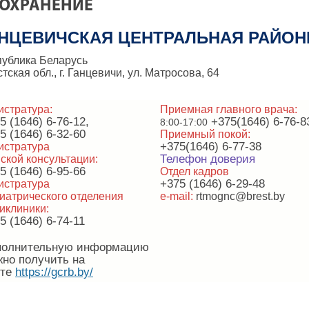
ОХРАНЕНИЕ
НЦЕВИЧСКАЯ ЦЕНТРАЛЬНАЯ РАЙОН
публика Беларусь
тская обл., г. Ганцевичи, ул. Матросова, 64
истратура:
Приемная главного врача:
5 (1646) 6-76-12,
+375(1646) 6-76-8
8:00-17:00
5 (1646) 6-32-60
Приемный покой:
+375(1646) 6-77-38
истратура
Телефон доверия
ской консультации:
5 (1646) 6-95-66
Отдел кадров
+375 (1646) 6-29-48
истратура
иатрического отделения
e-mail:
rtmognc@brest.by
иклиники:
5 (1646) 6-74-11
полнительную информацию
но получить на
йте
https://gcrb.by/