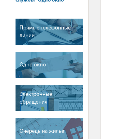
службы "Одно окно"
Прямые телефонные
линии
Одно окно
Электронные
обращения
Очередь на жилье