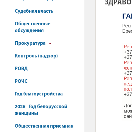
ЗДРАВО
Судебная власть
ГА
Общественные
Рес
обсуждения
Брес
Прокуратура
Рег
+37
Контроль (надзор)
+37
Рег
жен
РОВД
+37
Рег
РОЧС
пед
пол
Год благоустройства
+37
До
2026 - Год белорусской
мож
женщины
са
Общественная приемная