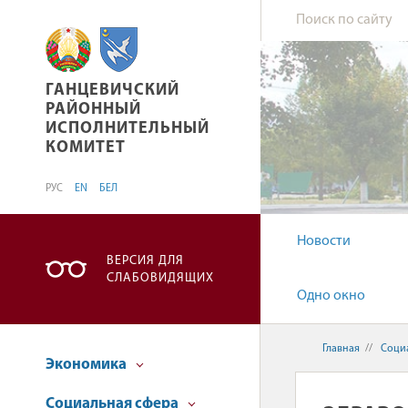
ГАНЦЕВИЧСКИЙ РАЙОННЫЙ ИСПОЛНИТЕЛЬН
ГАНЦЕВИЧСКИЙ
РАЙОННЫЙ
ИСПОЛНИТЕЛЬНЫЙ
КОМИТЕТ
РУС
EN
БЕЛ
Новости
ВЕРСИЯ ДЛЯ
СЛАБОВИДЯЩИХ
Одно окно
Главная
//
Соци
Экономика
Социальная сфера