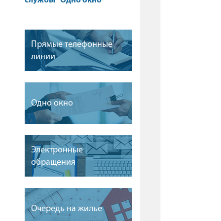
службы "Одно окно"
Прямые телефонные
линии
Одно окно
Электронные
обращения
Очередь на жилье