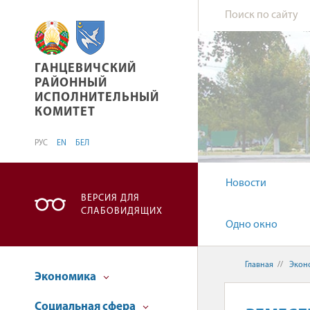
ГАНЦЕВИЧСКИЙ РАЙОННЫЙ ИСПОЛНИТЕЛЬН
ГАНЦЕВИЧСКИЙ
РАЙОННЫЙ
ИСПОЛНИТЕЛЬНЫЙ
КОМИТЕТ
РУС
EN
БЕЛ
Новости
ВЕРСИЯ ДЛЯ
СЛАБОВИДЯЩИХ
Одно окно
Главная
//
Экон
Экономика
Социальная сфера