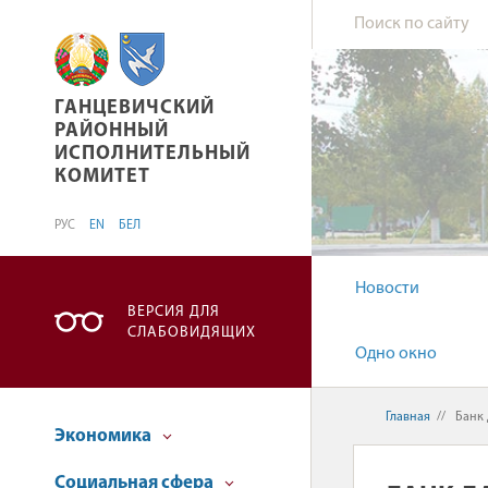
ГАНЦЕВИЧСКИЙ РАЙОННЫЙ ИСПОЛНИТЕЛЬН
ГАНЦЕВИЧСКИЙ
РАЙОННЫЙ
ИСПОЛНИТЕЛЬНЫЙ
КОМИТЕТ
РУС
EN
БЕЛ
Новости
ВЕРСИЯ ДЛЯ
СЛАБОВИДЯЩИХ
Одно окно
Главная
//
Банк 
Экономика
Социальная сфера