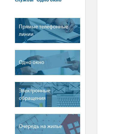
службы "Одно окно"
Прямые телефонные
линии
Одно окно
Электронные
обращения
Очередь на жилье