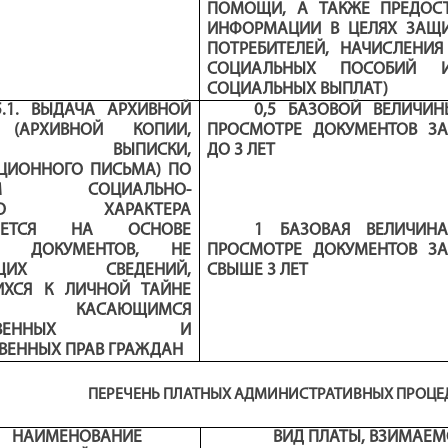
ПОМОЩИ, А ТАКЖЕ ПРЕДОС
ИНФОРМАЦИИ В ЦЕЛЯХ ЗАЩ
ПОТРЕБИТЕЛЕЙ, НАЧИСЛЕНИЯ
СОЦИАЛЬНЫХ ПОСОБИЙ 
СОЦИАЛЬНЫХ ВЫПЛАТ)
25.1. ВЫДАЧА АРХИВНОЙ
0,5 БАЗОВОЙ ВЕЛИЧИ
 (АРХИВНОЙ КОПИИ,
ПРОСМОТРЕ ДОКУМЕНТОВ З
НОЙ ВЫПИСКИ,
ДО 3 ЛЕТ
ИОННОГО ПИСЬМА) ПО
САМ СОЦИАЛЬНО-
ВОГО ХАРАКТЕРА
ЛЯЕТСЯ НА ОСНОВЕ
1 БАЗОВАЯ ВЕЛИЧИН
Х ДОКУМЕНТОВ, НЕ
ПРОСМОТРЕ ДОКУМЕНТОВ З
АЩИХ СВЕДЕНИЙ,
СВЫШЕ 3 ЛЕТ
ХСЯ К ЛИЧНОЙ ТАЙНЕ
АН) КАСАЮЩИМСЯ
ЕСТВЕННЫХ И
ВЕННЫХ ПРАВ ГРАЖДАН
ПЕРЕЧЕНЬ ПЛАТНЫХ АДМИНИСТРАТИВНЫХ ПРОЦЕ
НАИМЕНОВАНИЕ
ВИД ПЛАТЫ, ВЗИМАЕМ