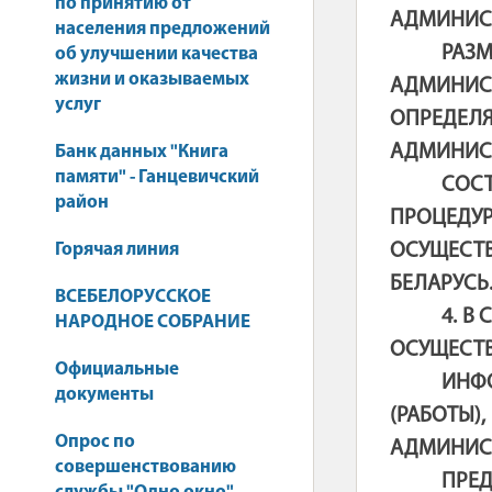
по принятию от
АДМИНИС
населения предложений
РАЗ
об улучшении качества
жизни и оказываемых
АДМИНИСТ
услуг
ОПРЕДЕЛ
АДМИНИСТ
Банк данных "Книга
памяти" - Ганцевичский
СОС
район
ПРОЦЕДУ
Горячая линия
ОСУЩЕСТ
БЕЛАРУСЬ
ВСЕБЕЛОРУССКОЕ
4. В
НАРОДНОЕ СОБРАНИЕ
ОСУЩЕСТВ
Официальные
ИНФ
документы
(РАБОТ
Опрос по
АДМИНИС
совершенствованию
ПРЕ