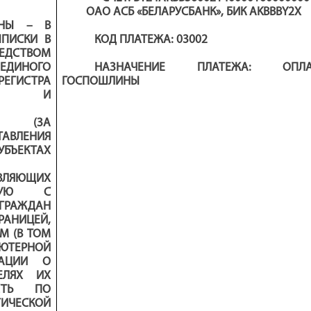
ОАО АСБ «БЕЛАРУСБАНК», БИК AKBBBY2X
ИНЫ – В
ЫПИСКИ В
КОД ПЛАТЕЖА
:
0
3002
ЕДСТВОМ
ИНОГО
НАЗНАЧЕНИЕ ПЛАТЕЖА: ОПЛА
ГИСТРА
ГОСПОШЛИН
Ы
ИЦ И
Й (ЗА
АВЛЕНИЯ
ЪЕКТАХ
ВЛЯЮЩИХ
ННУЮ С
РАЖДАН
РАНИЦЕЙ,
М (В ТОМ
ЬЮТЕРНОЙ
МАЦИИ О
ЕЛЯХ ИХ
ОСТЬ ПО
ЧЕСКОЙ