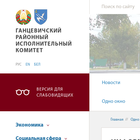
ГАНЦЕВИЧСКИЙ РАЙОННЫЙ ИСПОЛНИТЕЛЬН
ГАНЦЕВИЧСКИЙ
РАЙОННЫЙ
ИСПОЛНИТЕЛЬНЫЙ
КОМИТЕТ
РУС
EN
БЕЛ
Новости
ВЕРСИЯ ДЛЯ
СЛАБОВИДЯЩИХ
Одно окно
Главная
//
Одно
Экономика
Социальная сфера